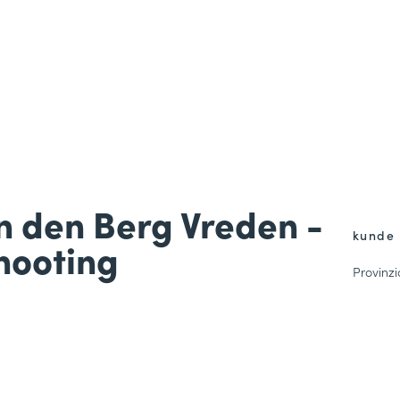
an den Berg Vreden -
kunde
hooting
Provinz